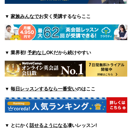
▼
家族みんなで
お安く受講するならここ
▼
業界初!
予約なし
OKだから続けやすい
▼
毎日レッスンするなら一番安い
のはここ
▼
とにかく
話せるようになる
凄いレッスン!