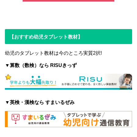
【おすすめ幼児タブレット教材】
幼児のタブレット教材は今のところ実質2択!
▼算数（数検）なら RISUきっず
▼英検・漢検なら すまいるぜみ