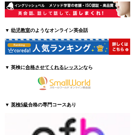
▼
幼児教室
のようなオンライン英会話
▼
英検に
合格させてくれるレッスン
なら
▼
英検5級
合格の専門コースあり