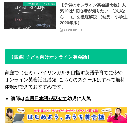
【小学生】オンライン英会話
【子供のオンライン英会話比較】人
気10社! 初心者が知りたい「〇〇な
らココ」を徹底解説 （幼児～小学生,
2020年版）
2020.02.07
【厳選! 子ども向けオンライン英会話】
家庭で（セミ）バイリンガルを目指す英語子育てに今や
オンライン英会話は必須! こちらのスクールはすべて無料
体験ができておすすめです。
▼
講師は
全員日本語が話せて
幼児に人気