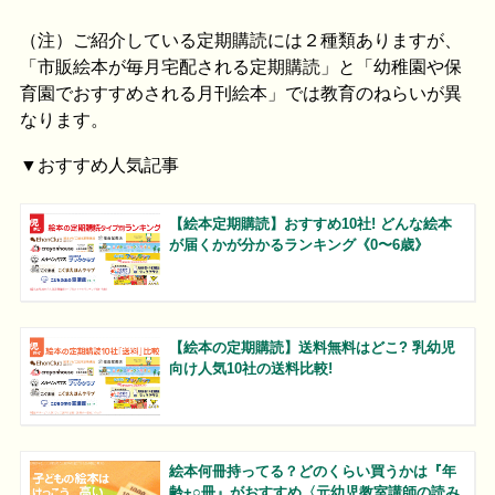
（注）ご紹介している定期購読には２種類ありますが、
「市販絵本が毎月宅配される定期購読」と「幼稚園や保
育園でおすすめされる月刊絵本」では教育のねらいが異
なります。
▼おすすめ人気記事
【絵本定期購読】おすすめ10社! どんな絵本
が届くかが分かるランキング《0〜6歳》
【絵本の定期購読】送料無料はどこ? 乳幼児
向け人気10社の送料比較!
絵本何冊持ってる？どのくらい買うかは『年
齢+○冊』がおすすめ〈元幼児教室講師の読み