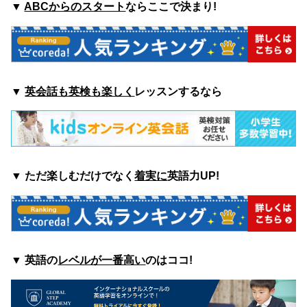
▼
ABCからのスタート
ならここで決まり!
▼
英会話も英検も楽しく
レッスンするなら
▼ ただ楽しむ
だけでなく
着実に
英語力UP!
▼ 英語の
レベルが一番高い
のはココ
!