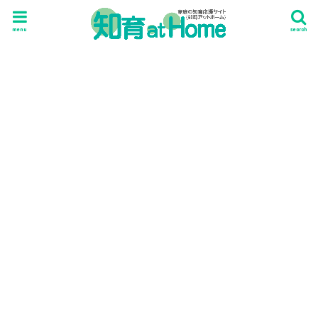
menu
search