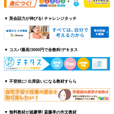
▼ 英会話力が伸びる! チャレンジタッチ
▼ コスパ最高!3000円で全教科!デキタス
▼ 不登校に! 出席扱いになる教材すらら
▼ 無料教材が超豪華! 斎藤孝の作文教材