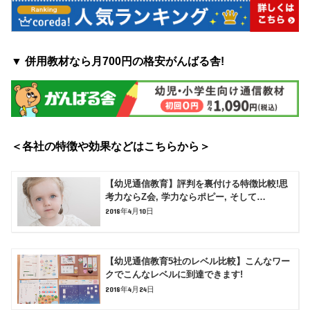
▼ 併用教材なら月700円の格安がんばる舎!
＜各社の特徴や効果などはこちらから＞
【幼児通信教育】評判を裏付ける特徴比較!思
考力ならZ会, 学力ならポピー, そして…
2018年4月10日
【幼児通信教育5社のレベル比較】こんなワー
クでこんなレベルに到達できます!
2018年4月24日