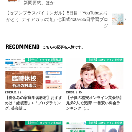
新聞要約」ほか
【セブンプラスバイリンガル】5日目「YouTubeあり
がとう! ナイアガラの滝」七田式400%35日学習ブロ
グ
RECOMMEND
こちらの記事も人気です。
【小学生】おすすめ英語教材
【幼児】のオンライン英会話
2020.2.29
2020.2.15
【春休みの家庭学習教材】おすす
【子供の格安オンライン英会話】
めは「総復習」+「プログラミン
兄弟2人で受講! 一番安い料金ラ
グ, 英会話…
ンキング（…
【小学生】オンライン英会話
【幼児】のオンライン英会話