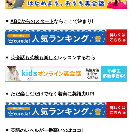
▼
ABCからのスタート
ならここで決まり!
▼
英会話も英検も楽しく
レッスンするなら
▼ ただ楽しむ
だけでなく
着実に
英語力UP!
▼ 英語の
レベルが一番高い
のはココ
!