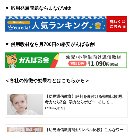
▼ 応用発展問題ならまなびwith
▼ 併用教材なら月700円の格安がんばる舎!
＜各社の特徴や効果などはこちらから＞
【幼児通信教育】評判を裏付ける特徴比較!思
考力ならZ会, 学力ならポピー, そして…
2018年4月10日
【幼児通信教育5社のレベル比較】こんなワー