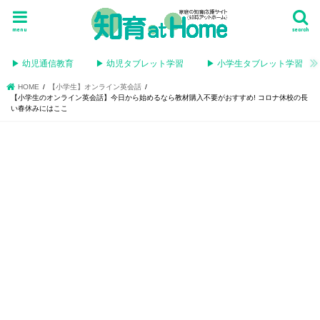
menu
search
▶︎ 幼児通信教育
▶︎ 幼児タブレット学習
▶︎ 小学生タブレット学習
HOME
【小学生】オンライン英会話
【小学生のオンライン英会話】今日から始めるなら教材購入不要がおすすめ! コロナ休校の長
い春休みにはここ