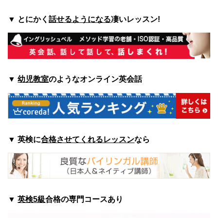
▼
とにかく
話せるようになる
凄いレッスン!
▼
幼児教室
のようなオンライン英会話
▼
英検に
合格させてくれるレッスン
なら
▼
英検5級
合格の専門コースあり