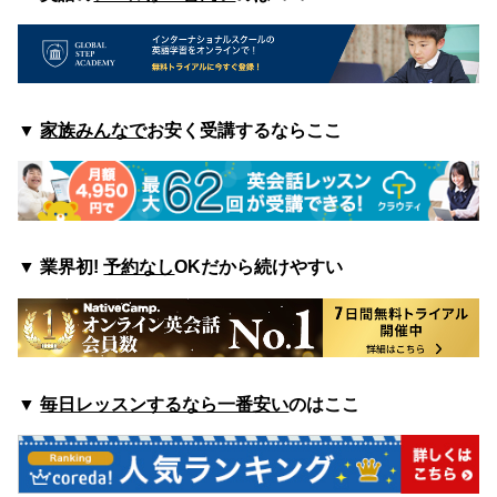
▼
家族みんなで
お安く受講するならここ
▼
業界初!
予約なし
OKだから続けやすい
▼
毎日レッスンするなら一番安い
のはここ