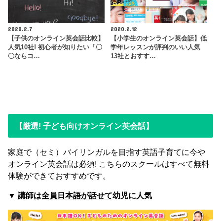
2020.2.7
2020.2.12
【子供のオンライン英会話比較】
【小学生のオンライン英会話】低
人気10社! 初心者が知りたい「〇
学年レッスンが評判のいい人気
〇ならコ…
13社とおすす…
【厳選! 子ども向けオンライン英会話】
家庭で（セミ）バイリンガルを目指す英語子育てに今や
オンライン英会話は必須! こちらのスクールはすべて無料
体験ができておすすめです。
▼
講師は
全員日本語が話せて
幼児に人気