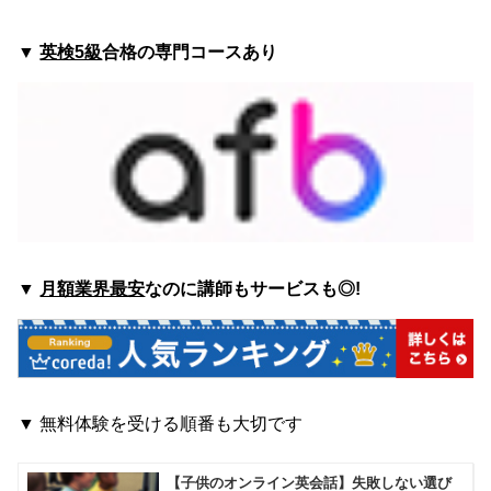
▼
英検5級
合格の専門コースあり
▼
月額業界最安
なのに講師もサービスも◎!
▼
無料体験を受ける順番も大切です
【子供のオンライン英会話】失敗しない選び