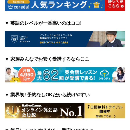
▼ 英語の
レベルが一番高い
のはココ
!
▼
家族みんなで
お安く受講するならここ
▼
業界初!
予約なし
OKだから続けやすい