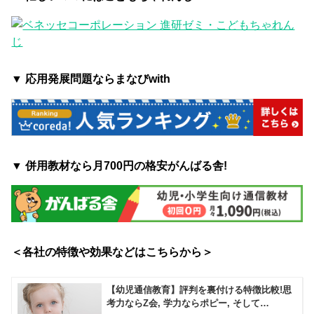
▼ 応用発展問題ならまなびwith
▼ 併用教材なら月700円の格安がんばる舎!
＜各社の特徴や効果などはこちらから＞
【幼児通信教育】評判を裏付ける特徴比較!思
考力ならZ会, 学力ならポピー, そして…