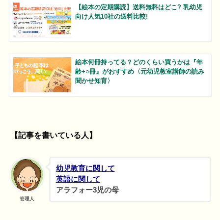
【絵本の定期購読】送料無料はどこ? 乳幼児
向け人気10社の送料比較!
絵本何冊持ってる？どのくらい買うかは『年
齢+○冊』がおすすめ〈元幼児教室講師の読み
聞かせ知育〉
【記事を書いている人】
幼児教育に関して
英語に関して
アラフォー3児の母
管理人