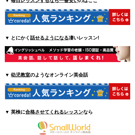
▼
毎日レッスンするなら一番安い
のはここ
▼
とにかく
話せるようになる
凄いレッスン!
▼
幼児教室
のようなオンライン英会話
▼
英検に
合格させてくれるレッスン
なら