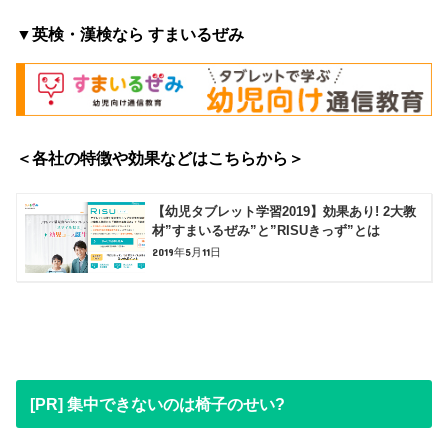
▼英検・漢検なら すまいるぜみ
＜各社の特徴や効果などはこちらから＞
【幼児タブレット学習2019】効果あり! 2大教
材”すまいるぜみ”と”RISUきっず”とは
2019年5月11日
[PR] 集中できないのは椅子のせい?