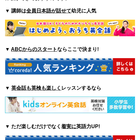
▼
講師は
全員日本語が話せて
幼児に人気
▼
ABCからのスタート
ならここで決まり!
▼
英会話も英検も楽しく
レッスンするなら
▼ ただ楽しむ
だけでなく
着実に
英語力UP!