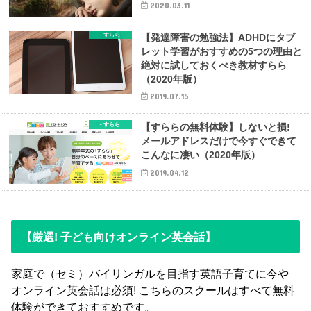
2020.03.11
- すらら
【発達障害の勉強法】ADHDにタブ
レット学習がおすすめの5つの理由と
絶対に試しておくべき教材すらら
（2020年版）
2019.07.15
- すらら
【すららの無料体験】しないと損!
メールアドレスだけで今すぐできて
こんなに凄い（2020年版）
2019.04.12
【厳選! 子ども向けオンライン英会話】
家庭で（セミ）バイリンガルを目指す英語子育てに今や
オンライン英会話は必須! こちらのスクールはすべて無料
体験ができておすすめです。