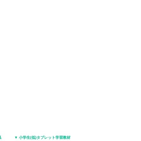
具
▼ 小学生(低)タブレット学習教材