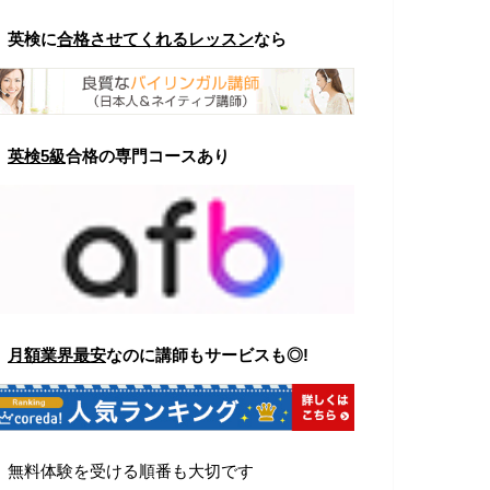
▼
英検に
合格させてくれるレッスン
なら
▼
英検5級
合格の専門コースあり
▼
月額業界最安
なのに講師もサービスも◎!
▼
無料体験を受ける順番も大切です