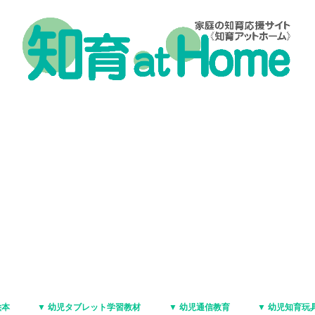
絵本
▼ 幼児タブレット学習教材
▼ 幼児通信教育
▼ 幼児知育玩