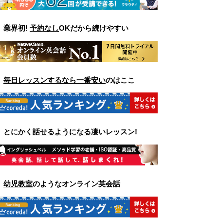
▼
業界初!
予約なし
OKだから続けやすい
▼
毎日レッスンするなら一番安い
のはここ
▼
とにかく
話せるようになる
凄いレッスン!
▼
幼児教室
のようなオンライン英会話