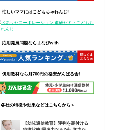
▼ 忙しいママにはこどもちゃれんじ!
▼ 応用発展問題ならまなびwith
▼ 併用教材なら月700円の格安がんばる舎!
＜各社の特徴や効果などはこちらから＞
【幼児通信教育】評判を裏付ける
特徴比較!思考力ならZ会, 学力な