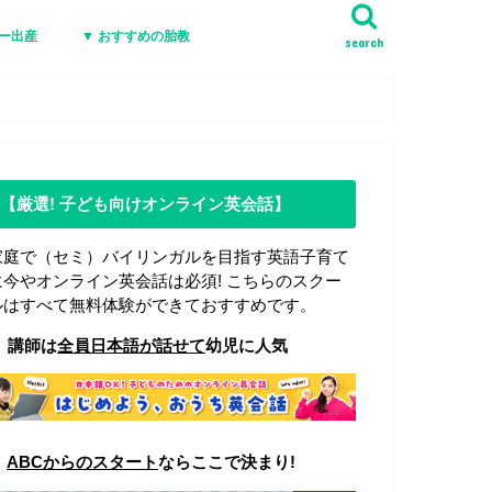
ジー出産
▼ おすすめの胎教
search
【厳選! 子ども向けオンライン英会話】
家庭で（セミ）バイリンガルを目指す英語子育て
に今やオンライン英会話は必須! こちらのスクー
ルはすべて無料体験ができておすすめです。
▼
講師は
全員日本語が話せて
幼児に人気
▼
ABCからのスタート
ならここで決まり!