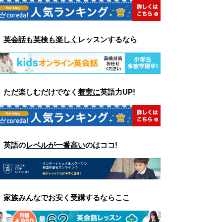
▼
英会話も英検も楽しく
レッスンするなら
▼ ただ楽しむ
だけでなく
着実に
英語力UP!
▼ 英語の
レベルが一番高い
のはココ
!
▼
家族みんなで
お安く受講するならここ