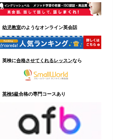
▼
幼児教室
のようなオンライン英会話
▼
英検に
合格させてくれるレッスン
なら
▼
英検5級
合格の専門コースあり