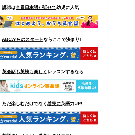
▼
講師は
全員日本語が話せて
幼児に人気
▼
ABCからのスタート
ならここで決まり!
▼
英会話も英検も楽しく
レッスンするなら
▼ ただ楽しむ
だけでなく
着実に
英語力UP!