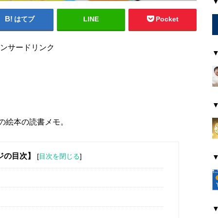
はてブ
LINE
Pocket
ンサードリンク
0冊の絵本の読書メモ。
ジの目次】
[
目次を閉じる
]