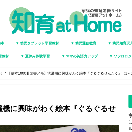
絵本
▼ 幼児タブレット学習教材
▼ 幼児通信教育
▼ 幼児知育玩
習教材
▼ 夏休み体験学習
▼ ママの英語力アップ
▼ ソフロロ
もう
【絵本1000冊読書メモ】洗濯機に興味がわく絵本『ぐるぐるせんたく』〈1～
洗濯機に興味がわく絵本『ぐるぐるせ