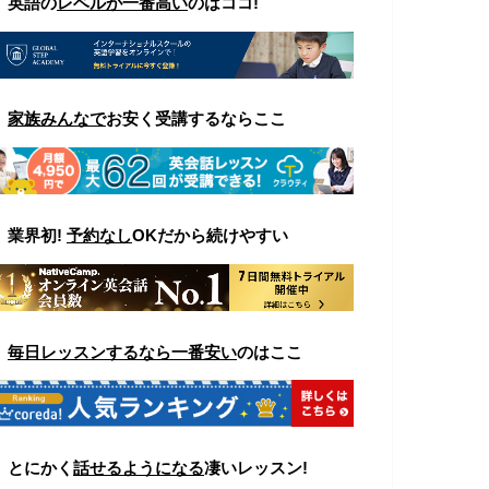
▼ 英語の
レベルが一番高い
のはココ
!
▼
家族みんなで
お安く受講するならここ
▼
業界初!
予約なし
OKだから続けやすい
▼
毎日レッスンするなら一番安い
のはここ
▼
とにかく
話せるようになる
凄いレッスン!