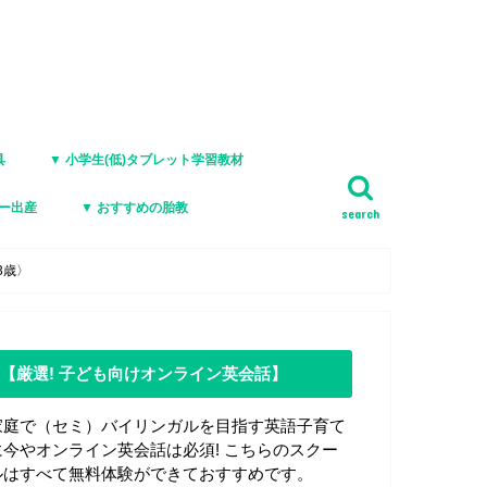
具
▼ 小学生(低)タブレット学習教材
ジー出産
▼ おすすめの胎教
search
3歳〉
【厳選! 子ども向けオンライン英会話】
家庭で（セミ）バイリンガルを目指す英語子育て
に今やオンライン英会話は必須! こちらのスクー
ルはすべて無料体験ができておすすめです。