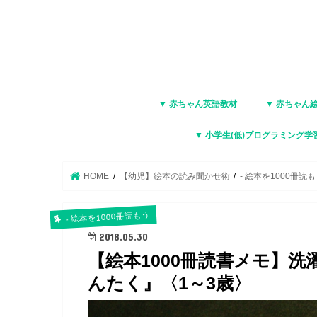
▼ 赤ちゃん英語教材
▼ 赤ちゃん
▼ 小学生(低)プログラミング学
HOME
【幼児】絵本の読み聞かせ術
- 絵本を1000冊読
- 絵本を1000冊読もう
2018.05.30
【絵本1000冊読書メモ】
んたく』〈1～3歳〉