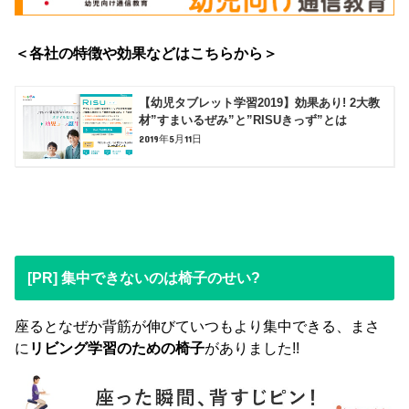
＜各社の特徴や効果などはこちらから＞
【幼児タブレット学習2019】効果あり! 2大教
材”すまいるぜみ”と”RISUきっず”とは
2019年5月11日
[PR] 集中できないのは椅子のせい?
座るとなぜか背筋が伸びていつもより集中できる、まさ
に
リビング学習のための椅子
がありました!!