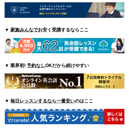
▼
家族みんなで
お安く受講するならここ
▼
業界初!
予約なし
OKだから続けやすい
▼
毎日レッスンするなら一番安い
のはここ