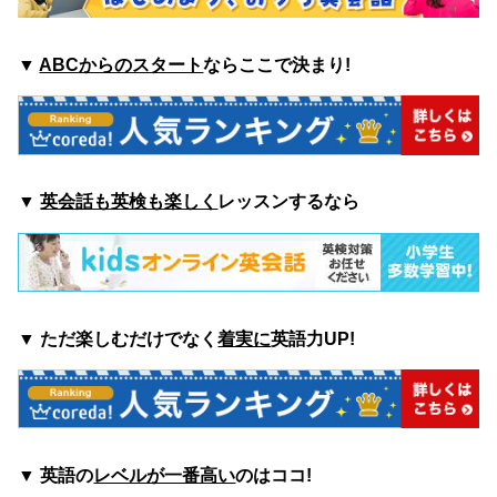
▼
ABCからのスタート
ならここで決まり!
▼
英会話も英検も楽しく
レッスンするなら
▼ ただ楽しむ
だけでなく
着実に
英語力UP!
▼ 英語の
レベルが一番高い
のはココ
!