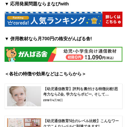
▼ 応用発展問題ならまなびwith
▼ 併用教材なら月700円の格安がんばる舎!
＜各社の特徴や効果などはこちらから＞
【幼児通信教育】評判を裏付ける特徴比較!思
考力ならZ会, 学力ならポピー, そして…
2018年4月10日
【幼児通信教育5社のレベル比較】こんなワー
クでこんなレベルに到達できます!