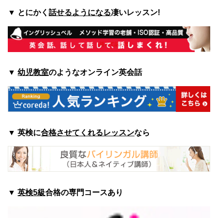
▼
とにかく
話せるようになる
凄いレッスン!
▼
幼児教室
のようなオンライン英会話
▼
英検に
合格させてくれるレッスン
なら
▼
英検5級
合格の専門コースあり