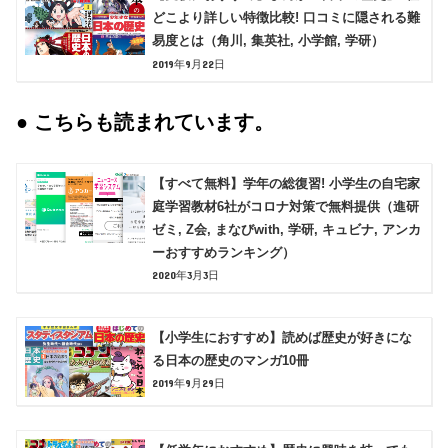
どこより詳しい特徴比較! 口コミに隠される難
易度とは（角川, 集英社, 小学館, 学研）
2019年9月22日
● こちらも読まれています。
【すべて無料】学年の総復習! 小学生の自宅家
庭学習教材6社がコロナ対策で無料提供（進研
ゼミ, Z会, まなびwith, 学研, キュビナ, アンカ
ーおすすめランキング）
2020年3月3日
【小学生におすすめ】読めば歴史が好きにな
る日本の歴史のマンガ10冊
2019年9月29日