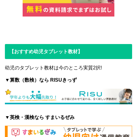
【おすすめ幼児タブレット教材】
幼児のタブレット教材は今のところ実質2択!
▼算数（数検）なら RISUきっず
▼英検・漢検なら すまいるぜみ