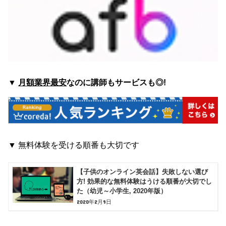
▼
月額業界最安
なのに講師もサービスも◎!
▼
無料体験を受ける順番も大切です
【子供のオンライン英会話】失敗しない選び
方! 効果的な無料体験はうける順番が大切でし
た（幼児～小学生, 2020年版）
2020年2月9日