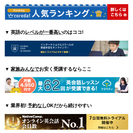
▼ 英語の
レベルが一番高い
のはココ
!
▼
家族みんなで
お安く受講するならここ
▼
業界初!
予約なし
OKだから続けやすい