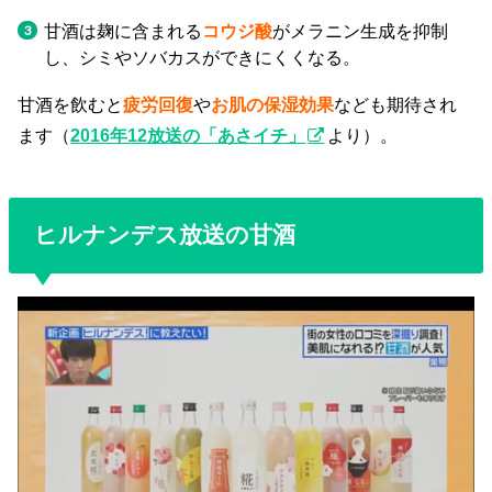
甘酒は麹に含まれる
コウジ酸
がメラニン生成を抑制
し、シミやソバカスができにくくなる。
甘酒を飲むと
疲労回復
や
お肌の保湿効果
なども期待され
ます（
2016年12放送の「あさイチ」
より）。
ヒルナンデス放送の甘酒