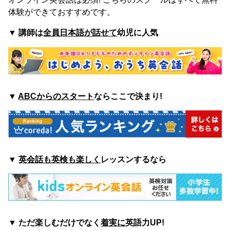
体験ができておすすめです。
▼
講師は
全員日本語が話せて
幼児に人気
▼
ABCからのスタート
ならここで決まり!
▼
英会話も英検も楽しく
レッスンするなら
▼ ただ楽しむ
だけでなく
着実に
英語力UP!