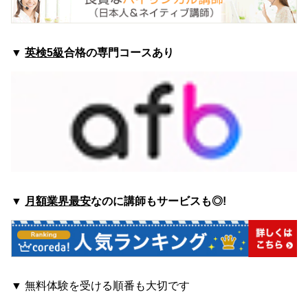
▼
英検5級
合格の専門コースあり
▼
月額業界最安
なのに講師もサービスも◎!
▼
無料体験を受ける順番も大切です