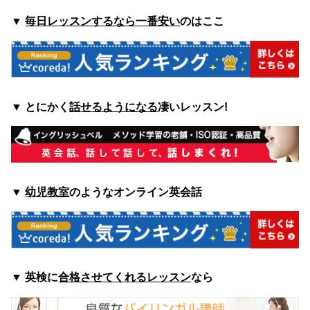
▼
毎日レッスンするなら一番安い
のはここ
▼
とにかく
話せるようになる
凄いレッスン!
▼
幼児教室
のようなオンライン英会話
▼
英検に
合格させてくれるレッスン
なら