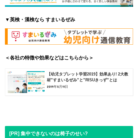
▼英検・漢検なら すまいるぜみ
＜各社の特徴や効果などはこちらから＞
【幼児タブレット学習2019】効果あり! 2大教
材”すまいるぜみ”と”RISUきっず”とは
2019年5月11日
[PR] 集中できないのは椅子のせい?