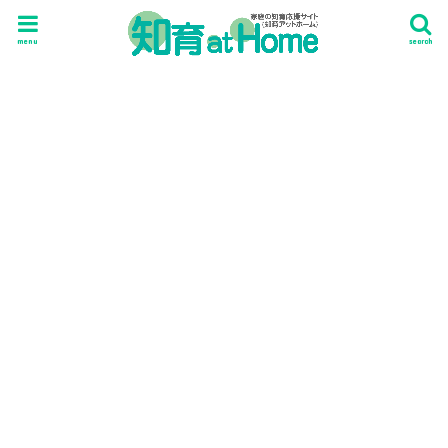
menu
search