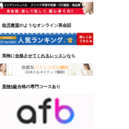
▼
幼児教室
のようなオンライン英会話
▼
英検に
合格させてくれるレッスン
なら
▼
英検5級
合格の専門コースあり