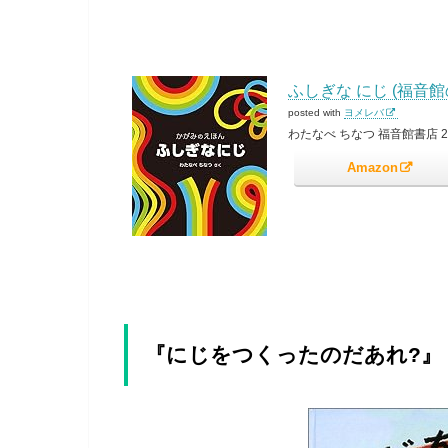
ふしぎな にじ (福音館
posted with
ヨメレバ
わたなべ ちなつ 福音館書店 201
Amazon
『にじをつくったのだあれ?』