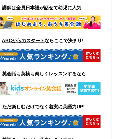
▼
講師は
全員日本語が話せて
幼児に人気
▼
ABCからのスタート
ならここで決まり!
▼
英会話も英検も楽しく
レッスンするなら
▼ ただ楽しむ
だけでなく
着実に
英語力UP!