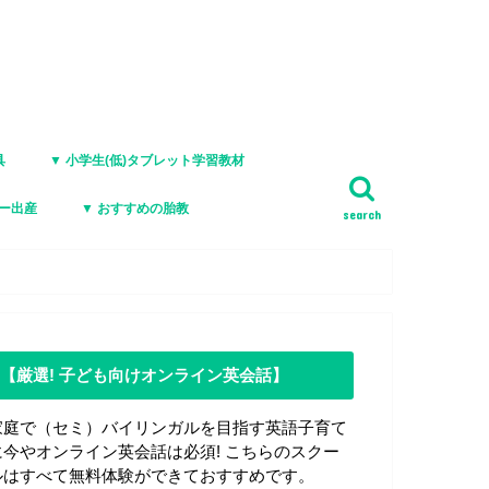
具
▼ 小学生(低)タブレット学習教材
ジー出産
▼ おすすめの胎教
search
【厳選! 子ども向けオンライン英会話】
家庭で（セミ）バイリンガルを目指す英語子育て
に今やオンライン英会話は必須! こちらのスクー
ルはすべて無料体験ができておすすめです。