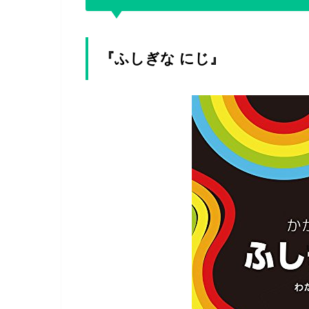
『ふしぎな にじ』