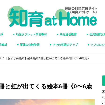
絵本
▼ 幼児タブレット学習教材
▼ 幼児通信教育
▼ 幼児知育玩
習教材
▼ 夏休み体験学習
▼ ママの英語力アップ
▼ ソフロロ
本
【おすすめ絵本】虹の絵本4冊と虹が出てくる絵本6冊《0〜6歳児》
冊と虹が出てくる絵本6冊《0〜6歳