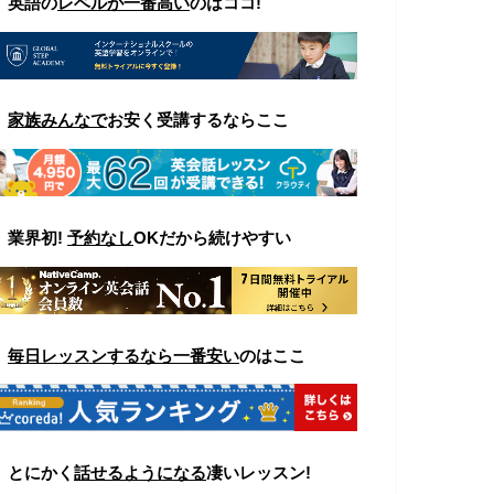
▼ 英語の
レベルが一番高い
のはココ
!
▼
家族みんなで
お安く受講するならここ
▼
業界初!
予約なし
OKだから続けやすい
▼
毎日レッスンするなら一番安い
のはここ
▼
とにかく
話せるようになる
凄いレッスン!