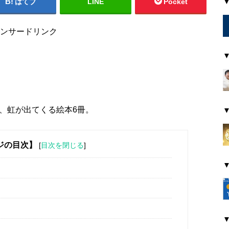
はてブ
LINE
Pocket
ンサードリンク
、虹が出てくる絵本6冊。
ジの目次】
[
目次を閉じる
]
』