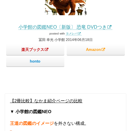
小学館の図鑑NEO〔新版〕 恐竜 DVDつき
posted with
ヨメレバ
冨田 幸光 小学館 2014年06月18日
楽天ブックス
Amazon
honto
【2冊比較】なかま紹介ページの比較
▼ 小学館の図鑑NEO
王道の図鑑のイメージ
を外さない構成。