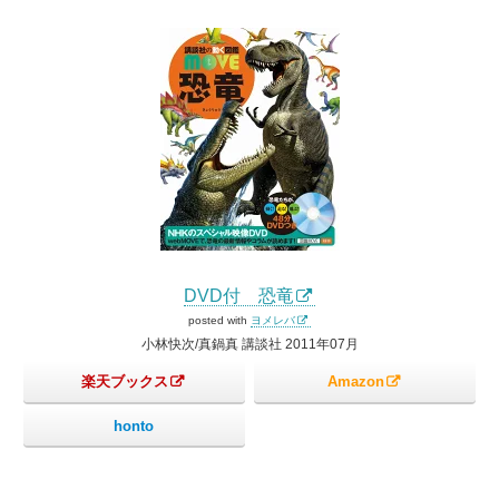
DVD付 恐竜
posted with
ヨメレバ
小林快次/真鍋真 講談社 2011年07月
楽天ブックス
Amazon
honto