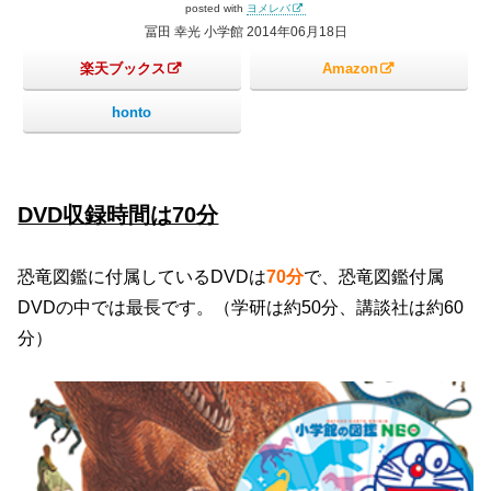
posted with
ヨメレバ
冨田 幸光 小学館 2014年06月18日
楽天ブックス
Amazon
honto
DVD収録時間は70分
恐竜図鑑に付属しているDVDは
70分
で、恐竜図鑑付属
DVDの中では最長です。（学研は約50分、講談社は約60
分）