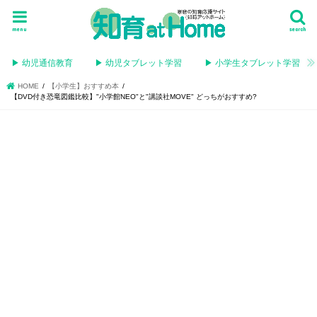
menu
search
▶︎ 幼児通信教育
▶︎ 幼児タブレット学習
▶︎ 小学生タブレット学習
HOME
【小学生】おすすめ本
【DVD付き恐竜図鑑比較】"小学館NEO"と"講談社MOVE" どっちがおすすめ?