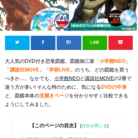
LINE
大人気のDVD付き恐竜図鑑。図鑑御三家「
小学館NEO
」
「
講談社MOVE
」「
学研LIVE
」のうち、どの図鑑を買う
べきか…。なかでも、
小学館NEO
と
講談社MOVE
の2冊で
迷う方が多い! そんな時のために、気になる
DVDの中身
と、図鑑本体の
見開きページ
を分かりやすく比較できる
ようにしてみました。
【このページの目次】
[
目次を閉じる
]