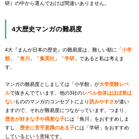
研）の中から選んでおけば間違いありません。
4大歴史マンガの難易度
4大『まんが日本の歴史』の難易度は、難しい順に「
小学
館
」「
角川
」「
集英社
」「
学研
」であると私は考えま
す。
マンガの難易度としましては「小学館」が
大学受験レベ
ル
で抜きんでています。他の3社の
レベル自体はほぼ差は
ない
もののマンガのコンセプトにより
読みやすさ
が違い
ますので、それが難易度につながっています。つまり、
歴史が好きな子や得意な子
には「角川」をおすすめしま
すし、
歴史に苦手意識のある子
には「学研」をおすすめ
しているという意味です。