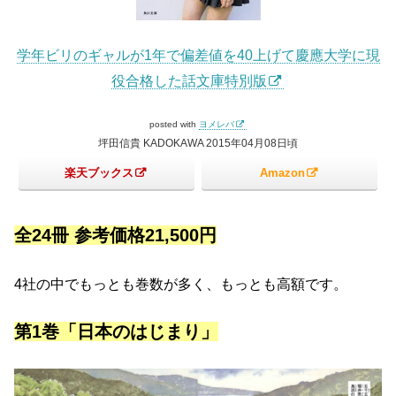
学年ビリのギャルが1年で偏差値を40上げて慶應大学に現
役合格した話文庫特別版
posted with
ヨメレバ
坪田信貴 KADOKAWA 2015年04月08日頃
楽天ブックス
Amazon
全24冊 参考価格21,500円
4社の中でもっとも巻数が多く、もっとも高額です。
第1巻「日本のはじまり」