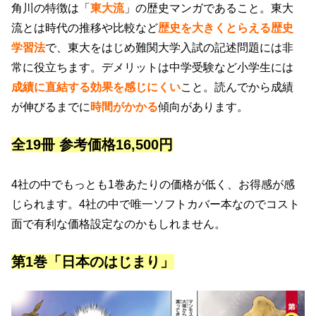
角川の特徴は「
東大流
」の歴史マンガであること。東大
流とは時代の推移や比較など
歴史を大きくとらえる歴史
学習法
で、東大をはじめ難関大学入試の記述問題には非
常に役立ちます。デメリットは中学受験など小学生には
成績に直結する効果を感じにくい
こと。読んでから成績
が伸びるまでに
時間がかかる
傾向があります。
全19冊 参考価格16,500円
4社の中でもっとも1巻あたりの価格が低く、お得感が感
じられます。4社の中で唯一ソフトカバー本なのでコスト
面で有利な価格設定なのかもしれません。
第1巻「日本のはじまり」