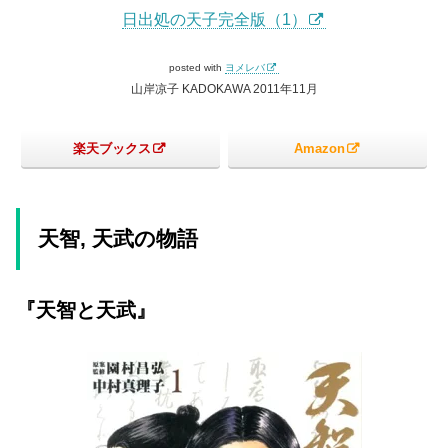
日出処の天子完全版（1）
posted with
ヨメレバ
山岸凉子 KADOKAWA 2011年11月
楽天ブックス
Amazon
天智, 天武の物語
『天智と天武』