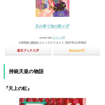
天の果て地の限り
posted with
ヨメレバ
大和和紀 講談社コミッククリエイト 2007年11月09日
楽天ブックス
Amazon
持統天皇の物語
『天上の虹』