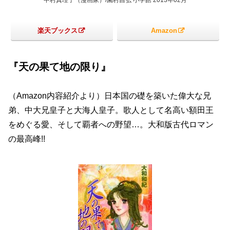
中村真理子（漫画家）/園村昌弘 小学館 2013年02月
楽天ブックス
Amazon
『天の果て地の限り』
（Amazon内容紹介より）日本国の礎を築いた偉大な兄
弟、中大兄皇子と大海人皇子。歌人として名高い額田王
をめぐる愛、そして覇者への野望…。大和版古代ロマン
の最高峰!!