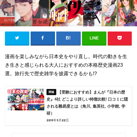
LINE
漫画を楽しみながら日本史をやり直し。時代の動きを生
き生きと感じられる大人におすすめの本格歴史漫画23
選。旅行先で歴史雑学を披露できるかも!?
【受験におすすめ】まんが『日本の歴
史』4社 どこより詳しい特徴比較! 口コミに隠
される難易度とは（角川, 集英社, 小学館, 学
研）
2019年9月22日