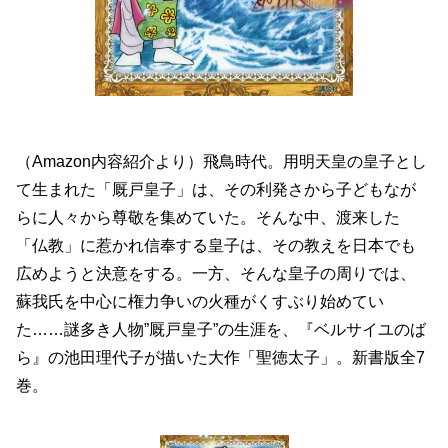
（Amazon内容紹介より）飛鳥時代。用明天皇の皇子とし
て生まれた「厩戸皇子」は、その利発さから子どもなが
らに人々から尊敬を集めていた。そんな中、渡来した
「仏教」に惹かれ信奉する皇子は、その教えを日本でも
広めようと決意をする。一方、そんな皇子の周りでは、
蘇我氏を中心に権力争いの火種がくすぶり始めてい
た……謎多き人物”厩戸皇子”の生涯を、『ベルサイユのば
ら』の池田理代子が描いた大作「聖徳太子」。新書版全7
巻。