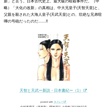
新」と言う。日本古代史上、最大級の暗殺事件だ。（中
略）「大化の改新」の真相は、中大兄皇子(天智天皇)と、
父親を殺された大海人皇子(天武天皇)との、壮絶な兄弟喧
嘩の号砲だったのだ……!!
天智と天武ー新説・日本書紀ー（1）
posted with
ヨメレバ