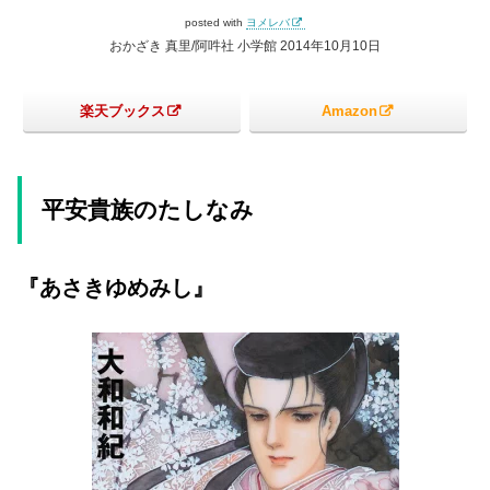
posted with
ヨメレバ
おかざき 真里/阿吽社 小学館 2014年10月10日
楽天ブックス
Amazon
平安貴族のたしなみ
『あさきゆめみし』