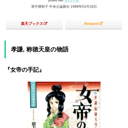
posted with
ヨメレバ
里中満智子 中央公論新社 1998年03月18日
楽天ブックス
Amazon
孝謙, 称徳天皇の物語
『女帝の手記』