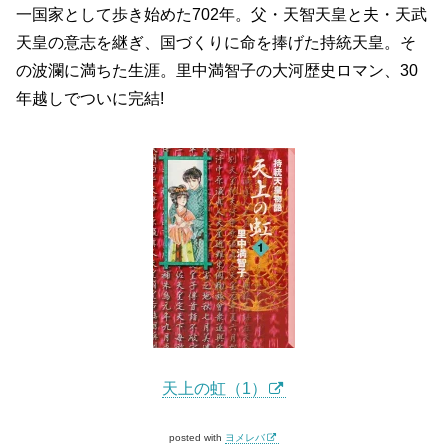
一国家として歩き始めた702年。父・天智天皇と夫・天武
天皇の意志を継ぎ、国づくりに命を捧げた持統天皇。そ
の波瀾に満ちた生涯。里中満智子の大河歴史ロマン、30
年越しでついに完結!
天上の虹（1）
posted with
ヨメレバ