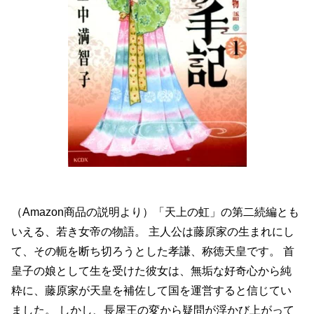
（Amazon商品の説明より）「天上の虹」の第二続編とも
いえる、若き女帝の物語。 主人公は藤原家の生まれにし
て、その軛を断ち切ろうとした孝謙、称徳天皇です。 首
皇子の娘として生を受けた彼女は、無垢な好奇心から純
粋に、藤原家が天皇を補佐して国を運営すると信じてい
ました。 しかし、長屋王の変から疑問が浮かび上がって