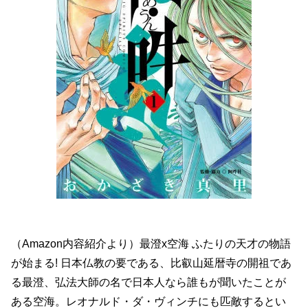
（Amazon内容紹介より）最澄x空海 ふたりの天才の物語
が始まる! 日本仏教の要である、比叡山延暦寺の開祖であ
る最澄、弘法大師の名で日本人なら誰もが聞いたことが
ある空海。レオナルド・ダ・ヴィンチにも匹敵するとい