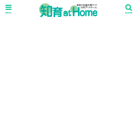
menu
search