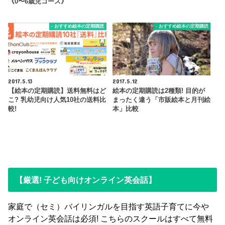
《0〜6歳児コース》
- おすすめ絵本の定期購読
- おすすめ絵本の定期購読
2017.5.13
2017.5.12
【絵本の定期購読】送料無料はど
絵本の定期購読は2種類! 目的が
こ? 乳幼児向け人気10社の送料比
まったく違う「市販絵本と月刊絵
較!
本」比較
【厳選! 子ども向けオンライン英会話】
家庭で（セミ）バイリンガルを目指す英語子育てに今や
オンライン英会話は必須! こちらのスクールはすべて無料