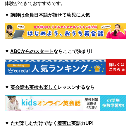
体験ができておすすめです。
▼
講師は
全員日本語が話せて
幼児に人気
▼
ABCからのスタート
ならここで決まり!
▼
英会話も英検も楽しく
レッスンするなら
▼ ただ楽しむ
だけでなく
着実に
英語力UP!