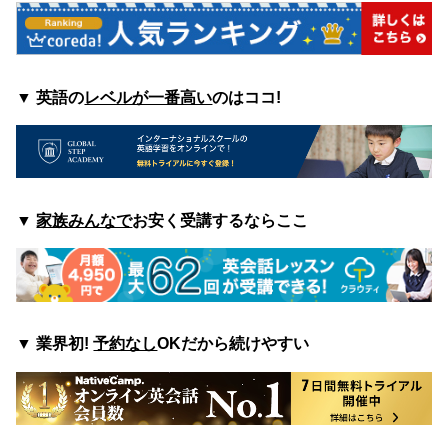
▼ 英語の
レベルが一番高い
のはココ
!
▼
家族みんなで
お安く受講するならここ
▼
業界初!
予約なし
OKだから続けやすい