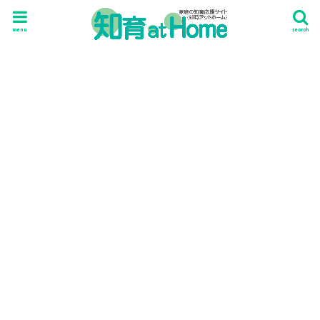
menu
search