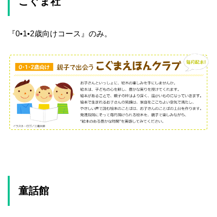
こぐま社
『0•1•2歳向けコース』のみ。
童話館