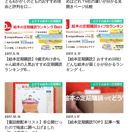
とも&かがくのとものおすすめ理
めはどれ？6社の違いが分かる見
由と評判を口…
開きページ比較
- おすすめ絵本の定期購読
- おすすめ絵本の定期購読
2017.5.15
2017.5.17
【絵本定期購読】0歳児向け赤ち
【絵本定期購読】おすすめ10社!
ゃん絵本の人気おすすめ定期購読
どんな絵本が届くかが分かるラン
ランキングB…
キング《…
- おすすめ絵本の定期購読
- おすすめ絵本の定期購読
2017.12.15
2017.1.17
【童話館配本リスト】非公開だっ
【絵本定期購読TOP】記事一覧
たので地道に調べ上げました