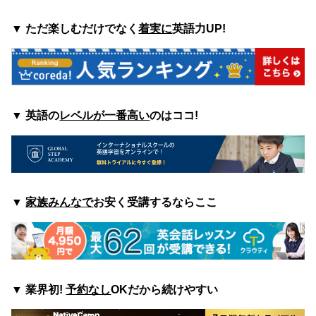
▼ ただ楽しむ
だけでなく
着実に
英語力UP!
▼ 英語の
レベルが一番高い
のはココ
!
▼
家族みんなで
お安く受講するならここ
▼
業界初!
予約なし
OKだから続けやすい