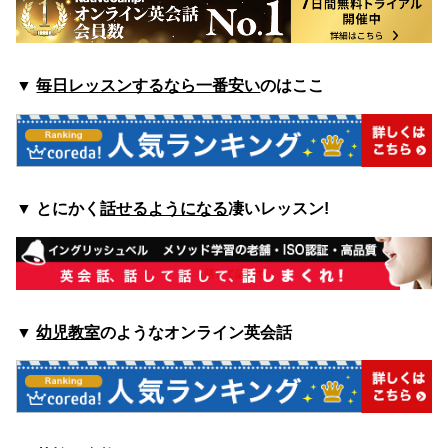
▼
毎日レッスンするなら一番安い
のはここ
▼
とにかく
話せるようになる
凄いレッスン!
▼
幼児教室
のようなオンライン英会話