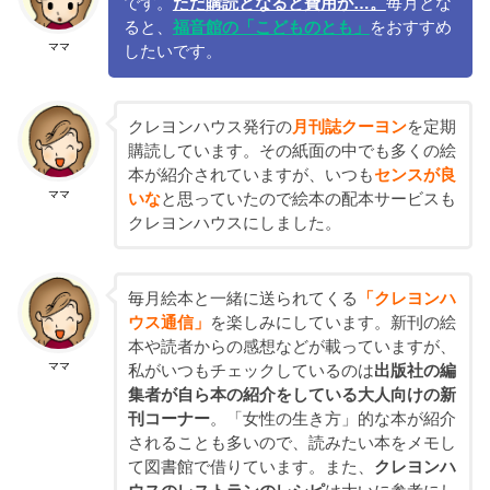
です。
ただ購読となると費用が…。
毎月とな
ると、
福音館の「こどものとも」
をおすすめ
ママ
したいです。
クレヨンハウス発行の
月刊誌クーヨン
を定期
購読しています。その紙面の中でも多くの絵
本が紹介されていますが、いつも
センスが良
ママ
いな
と思っていたので絵本の配本サービスも
クレヨンハウスにしました。
毎月絵本と一緒に送られてくる
「クレヨンハ
ウス通信」
を楽しみにしています。新刊の絵
本や読者からの感想などが載っていますが、
ママ
私がいつもチェックしているのは
出版社の編
集者が自ら本の紹介をしている大人向けの新
刊コーナー
。「女性の生き方」的な本が紹介
されることも多いので、読みたい本をメモし
て図書館で借りています。また、
クレヨンハ