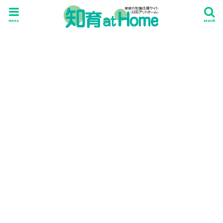
menu
search