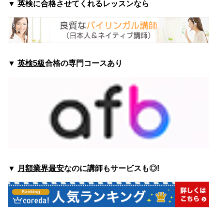
▼
英検に
合格させてくれるレッスン
なら
▼
英検5級
合格の専門コースあり
▼
月額業界最安
なのに講師もサービスも◎!