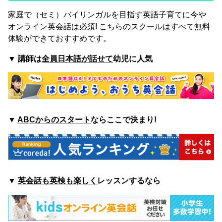
家庭で（セミ）バイリンガルを目指す英語子育てに今や
オンライン英会話は必須! こちらのスクールはすべて無料
体験ができておすすめです。
▼
講師は
全員日本語が話せて
幼児に人気
▼
ABCからのスタート
ならここで決まり!
▼
英会話も英検も楽しく
レッスンするなら