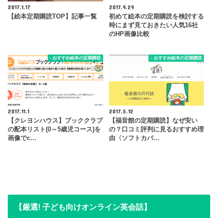
2017.1.17
2017.9.29
【絵本定期購読TOP】記事一覧
初めて絵本の定期購読を検討する
時にまず見ておきたい人気16社
のHP画像比較
- おすすめ絵本の定期購読
- おすすめ絵本の定期購読
2017.11.1
2017.5.12
【クレヨンハウス】ブッククラブ
【福音館の定期購読】なぜ安い
の配本リスト(0～5歳児コース)を
の？口コミ評判に見るおすすめ理
画像でc…
由〈ソフトカバ…
【厳選! 子ども向けオンライン英会話】