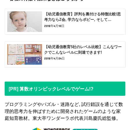
【幼児通信教育】評判を裏付ける特徴比較!思
考力ならZ会, 学力ならポピー, そして…
2018年4月10日
【幼児通信教育5社のレベル比較】こんなワー
クでこんなレベルに到達できます!
2018年4月24日
[PR] 算数オリンピックレベルでゲーム!?
プログラミングやパズル・迷路など, 試行錯誤を通じて数
理的思考力を伸ばすために開発されたゲームのような家
庭知育教材。東大卒ワンダーラボ代表川島慶氏総監修。