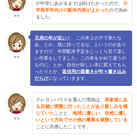
が中学にあがるまでは続けたかったので、
小
学高学年向けの配本内容がよかった
ので決め
ママ
ました。
兄弟の年が近い
と、この本上の子で来たな
あ、とか、既に持ってるな、というのがあり
ますので、年間配本予定をじっくり見て楽し
ママ
い作業をしてました。この本をやめて違うの
ものに、とか、自分が欲しい本に変えてもら
ったりとか、
返信用の葉書きが年々書き込み
だらけ
になっていきます。
クレヨンハウスを選んだ理由は、
表参道にあ
る店舗に実際に行ったことがあり親しみを感
じていた
ことと、
地球に優しい、自然に優し
ママ
いという方向でその他の事業を展開している
ことに共感したことです。