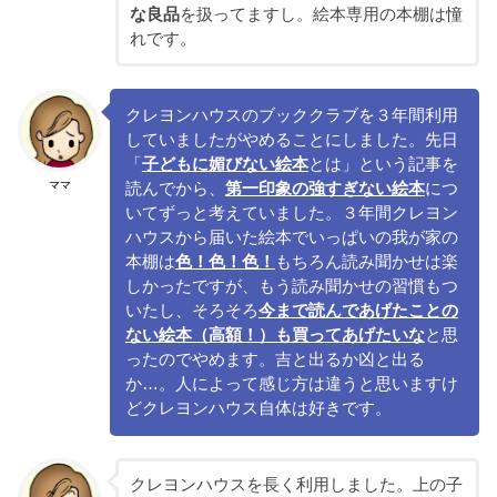
な良品
を扱ってますし。絵本専用の本棚は憧
れです。
クレヨンハウスのブッククラブを３年間利用
していましたがやめることにしました。先日
「
子どもに媚びない絵本
とは」という記事を
ママ
読んでから、
第一印象の強すぎない絵本
につ
いてずっと考えていました。３年間クレヨン
ハウスから届いた絵本でいっぱいの我が家の
本棚は
色！色！色！
もちろん読み聞かせは楽
しかったですが、もう読み聞かせの習慣もつ
いたし、そろそろ
今まで読んであげたことの
ない絵本（高額！）も買ってあげたいな
と思
ったのでやめます。吉と出るか凶と出る
か…。人によって感じ方は違うと思いますけ
どクレヨンハウス自体は好きです。
クレヨンハウスを長く利用しました。上の子