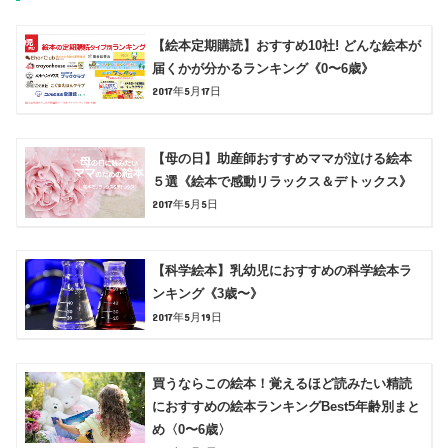
【絵本定期購読】おすすめ10社! どんな絵本が
届くかが分かるランキング《0〜6歳》
2017年5月17日
【母の日】助産師おすすめママが泣ける絵本
５選《絵本で感動リラックス＆デトックス》
2017年5月5日
【科学絵本】乳幼児におすすめの科学絵本ラ
ンキング《3歳〜》
2017年5月19日
買うならこの絵本！覚えるほど読みたい精読
におすすめの絵本ランキングBest5年齢別まと
め〈0〜6歳〉