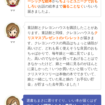
ーシックな絵本
から
ちょっとユニークでおも
しろい
お話の絵本まで
偏ることなく
いろいろ
ママ
届きましたよ。
童話館とクレヨンハウスを購読したことがあ
ります。童話館と同様、クレヨンハウスも
ク
リスマスプレゼントのパンレット
が届きま
ママ
す。クレヨンハウスの商品はちょっと値段が
高いけど、どれも長く使えそうな良質のおも
ちゃばかりで、毎年娘と一緒に見ていまし
た。高いのでなかなか買ってあげることはで
きなかったけど、娘と一緒に見るのがほんと
に楽しかった！いつか買いたいと狙っていた
クリスマスツリーは本物の木でできていて、
娘と一緒にしていた私と娘の「お手伝い貯
金」が貯まった去年買いました！
選書もまさに選りすぐり。いい本が届くはず