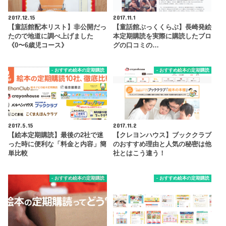
2017.12.15
2017.11.1
【童話館配本リスト】非公開だっ
【童話館ぶっくくらぶ】長崎発絵
たので地道に調べ上げました
本定期購読を実際に購読したブロ
《0〜6歳児コース》
グの口コミの…
- おすすめ絵本の定期購読
- おすすめ絵本の定期購読
2017.5.15
2017.11.2
【絵本定期購読】最後の2社で迷
【クレヨンハウス】ブッククラブ
った時に便利な「料金と内容」簡
のおすすめ理由と人気の秘密は他
単比較
社とはこう違う！
- おすすめ絵本の定期購読
- おすすめ絵本の定期購読