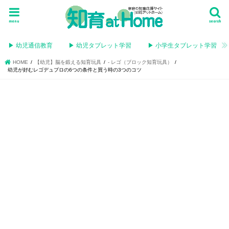
menu
search
▶︎ 幼児通信教育
▶︎ 幼児タブレット学習
▶︎ 小学生タブレット学習
HOME
【幼児】脳を鍛える知育玩具
- レゴ（ブロック知育玩具）
幼児が好むレゴデュプロの6つの条件と買う時の3つのコツ