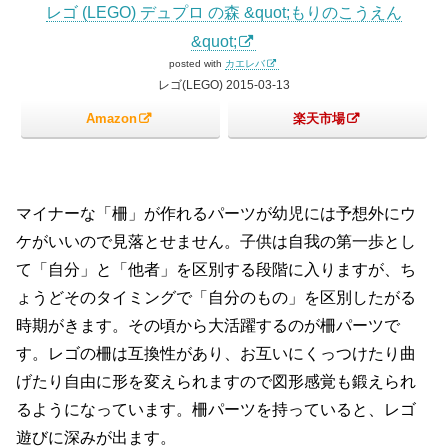
レゴ (LEGO) デュプロ の森 &quot;もりのこうえん
&quot;
posted with
カエレバ
レゴ(LEGO) 2015-03-13
Amazon
楽天市場
マイナーな「柵」が作れるパーツが幼児には予想外にウ
ケがいいので見落とせません。子供は自我の第一歩とし
て「自分」と「他者」を区別する段階に入りますが、ち
ょうどそのタイミングで「自分のもの」を区別したがる
時期がきます。その頃から大活躍するのが柵パーツで
す。レゴの柵は互換性があり、お互いにくっつけたり曲
げたり自由に形を変えられますので図形感覚も鍛えられ
るようになっています。柵パーツを持っていると、レゴ
遊びに深みが出ます。