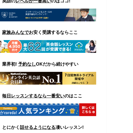
▼ 英語の
レベルが一番高い
のはココ
!
▼
家族みんなで
お安く受講するならここ
▼
業界初!
予約なし
OKだから続けやすい
▼
毎日レッスンするなら一番安い
のはここ
▼
とにかく
話せるようになる
凄いレッスン!