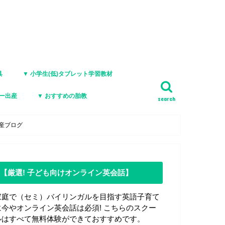
具
▼ 小学生(低)タブレット学習教材
ジー出産
▼ おすすめの胎教
search
産ブログ
【厳選! 子ども向けオンライン英会話】
家庭で（セミ）バイリンガルを目指す英語子育て
に今やオンライン英会話は必須! こちらのスクー
ルはすべて無料体験ができておすすめです。