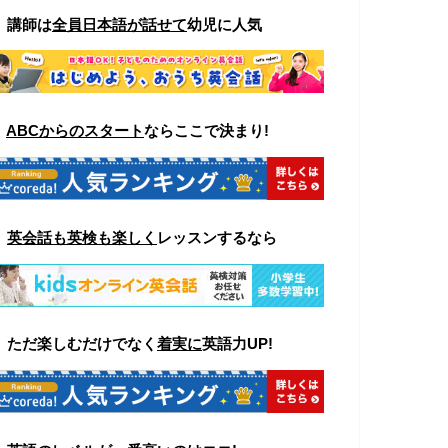
▼
講師は
全員日本語が話せて
幼児に人気
▼
ABCからのスタート
ならここで決まり!
▼
英会話も英検も楽しく
レッスンするなら
▼ ただ楽しむ
だけでなく
着実に
英語力UP!