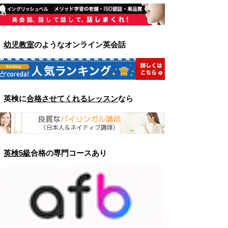
▼
幼児教室
のようなオンライン英会話
▼
英検に
合格させてくれるレッスン
なら
▼
英検5級
合格の専門コースあり