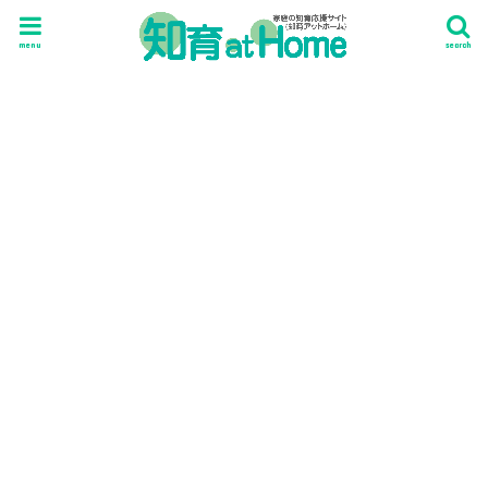
menu
search