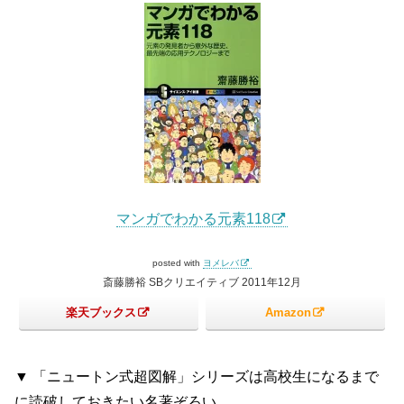
マンガでわかる元素118
posted with
ヨメレバ
斎藤勝裕 SBクリエイティブ 2011年12月
楽天ブックス
Amazon
▼ 「ニュートン式超図解」シリーズは高校生になるまで
に読破しておきたい名著ぞろい。